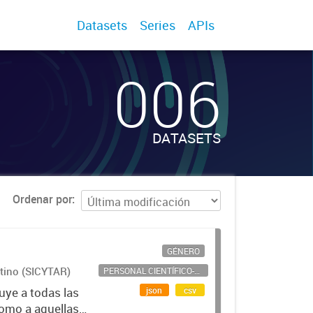
Datasets
Series
APIs
006
DATASETS
Ordenar por
GÉNERO
ntino (SICYTAR)
PERSONAL CIENTÍFICO-TECNOLÓGICO
json
csv
uye a todas las
como a aquellas