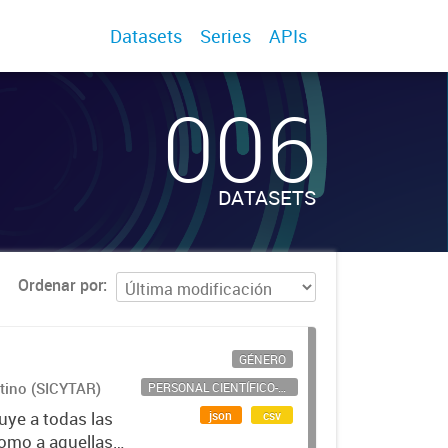
Datasets
Series
APIs
006
DATASETS
Ordenar por
GÉNERO
ntino (SICYTAR)
PERSONAL CIENTÍFICO-TECNOLÓGICO
json
csv
uye a todas las
como a aquellas