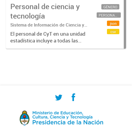
Personal de ciencia y
GÉNERO
tecnología
PERSONAL CIENTÍFICO-TECNOLÓGICO
json
Sistema de Información de Ciencia y
Tecnología Argentino (SICYTAR)
csv
El personal de CyT en una unidad
estadística incluye a todas las
personas involucradas
directamente en I+D así como a
aquellas que brindan servicios
directos para las actividades de I +
D (como...