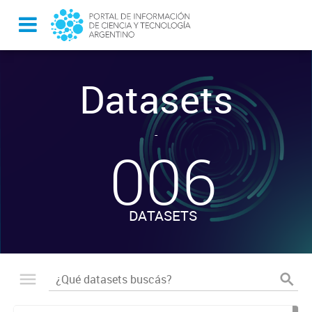
Datasets
-
006
DATASETS