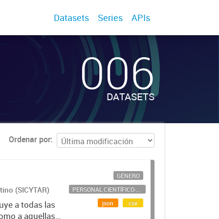
Datasets
Series
APIs
006
DATASETS
Ordenar por
GÉNERO
ntino (SICYTAR)
PERSONAL CIENTÍFICO-TECNOLÓGICO
json
csv
uye a todas las
como a aquellas