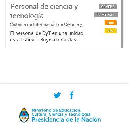
Personal de ciencia y
GÉNERO
tecnología
PERSONAL CIENTÍFICO-TECNOLÓGICO
json
Sistema de Información de Ciencia y
Tecnología Argentino (SICYTAR)
csv
El personal de CyT en una unidad
estadística incluye a todas las
personas involucradas
directamente en I+D así como a
aquellas que brindan servicios
directos para las actividades de I +
D (como...