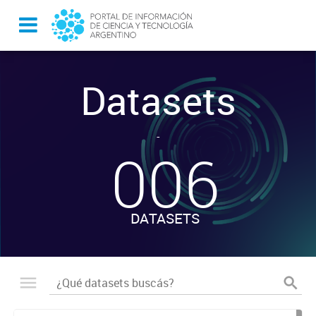
Datasets
-
006
DATASETS