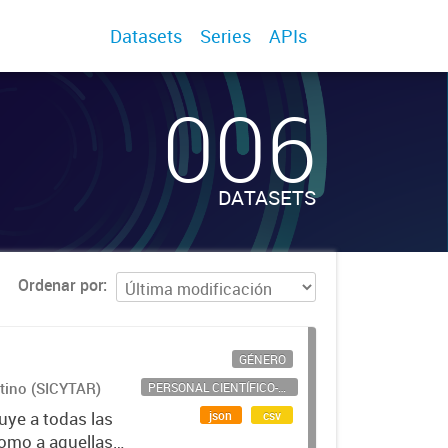
Datasets
Series
APIs
006
DATASETS
Ordenar por
GÉNERO
ntino (SICYTAR)
PERSONAL CIENTÍFICO-TECNOLÓGICO
json
csv
uye a todas las
como a aquellas