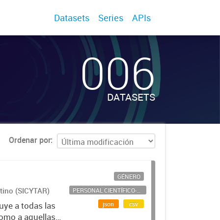
Datasets
Series
APIs
006
DATASETS
Ordenar por
GÉNERO
ntino (SICYTAR)
PERSONAL CIENTÍFICO-TECNOLÓGICO
json
csv
uye a todas las
como a aquellas