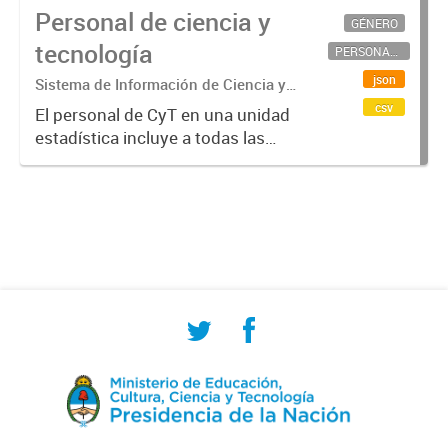
Personal de ciencia y
GÉNERO
tecnología
PERSONAL CIENTÍFICO-TECNOLÓGICO
json
Sistema de Información de Ciencia y
Tecnología Argentino (SICYTAR)
csv
El personal de CyT en una unidad
estadística incluye a todas las
personas involucradas
directamente en I+D así como a
aquellas que brindan servicios
directos para las actividades de I +
D (como...