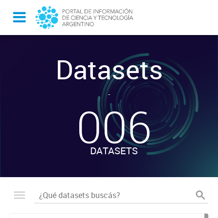
Datasets
-
006
DATASETS