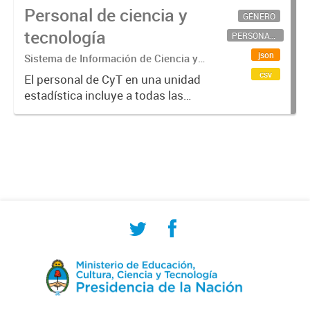
Personal de ciencia y
GÉNERO
tecnología
PERSONAL CIENTÍFICO-TECNOLÓGICO
json
Sistema de Información de Ciencia y
Tecnología Argentino (SICYTAR)
csv
El personal de CyT en una unidad
estadística incluye a todas las
personas involucradas
directamente en I+D así como a
aquellas que brindan servicios
directos para las actividades de I +
D (como...