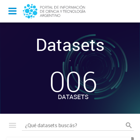
Datasets
-
006
DATASETS