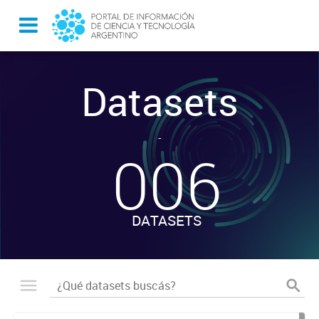
Datasets
-
006
DATASETS