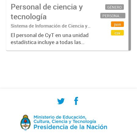
Personal de ciencia y
GÉNERO
tecnología
PERSONAL CIENTÍFICO-TECNOLÓGICO
json
Sistema de Información de Ciencia y
Tecnología Argentino (SICYTAR)
csv
El personal de CyT en una unidad
estadística incluye a todas las
personas involucradas
directamente en I+D así como a
aquellas que brindan servicios
directos para las actividades de I +
D (como...