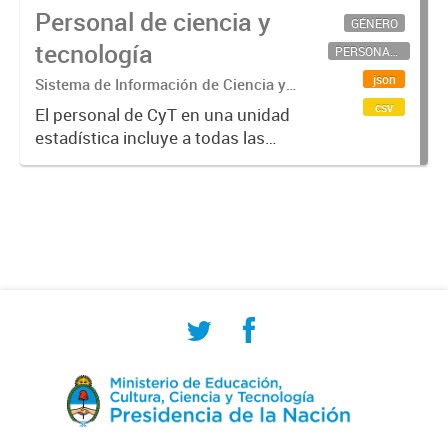
Personal de ciencia y
GÉNERO
tecnología
PERSONAL CIENTÍFICO-TECNOLÓGICO
json
Sistema de Información de Ciencia y
Tecnología Argentino (SICYTAR)
csv
El personal de CyT en una unidad
estadística incluye a todas las
personas involucradas
directamente en I+D así como a
aquellas que brindan servicios
directos para las actividades de I +
D (como...