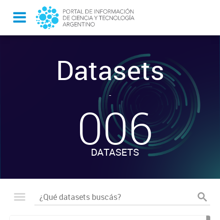
Datasets
-
006
DATASETS