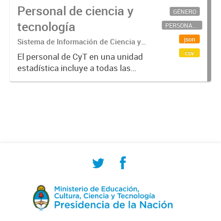
Personal de ciencia y
GÉNERO
tecnología
PERSONAL CIENTÍFICO-TECNOLÓGICO
json
Sistema de Información de Ciencia y
Tecnología Argentino (SICYTAR)
csv
El personal de CyT en una unidad
estadística incluye a todas las
personas involucradas
directamente en I+D así como a
aquellas que brindan servicios
directos para las actividades de I +
D (como...