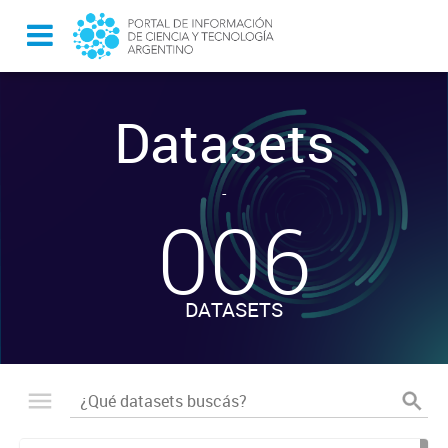
Datasets
-
006
DATASETS