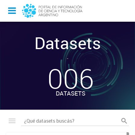
Datasets
-
006
DATASETS