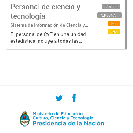
Personal de ciencia y
GÉNERO
tecnología
PERSONAL CIENTÍFICO-TECNOLÓGICO
json
Sistema de Información de Ciencia y
Tecnología Argentino (SICYTAR)
csv
El personal de CyT en una unidad
estadística incluye a todas las
personas involucradas
directamente en I+D así como a
aquellas que brindan servicios
directos para las actividades de I +
D (como...