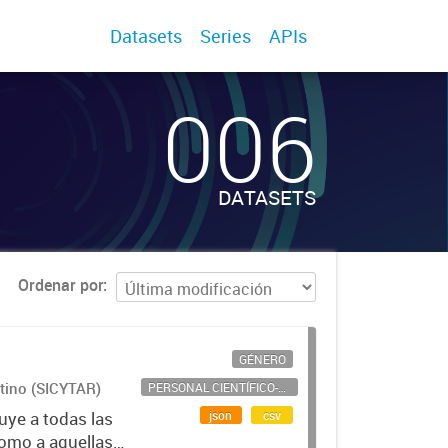
Datasets
Series
APIs
006
DATASETS
Ordenar por
GÉNERO
ntino (SICYTAR)
PERSONAL CIENTÍFICO-TECNOLÓGICO
json
csv
uye a todas las
como a aquellas