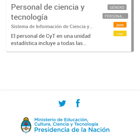
Personal de ciencia y
GÉNERO
tecnología
PERSONAL CIENTÍFICO-TECNOLÓGICO
json
Sistema de Información de Ciencia y
Tecnología Argentino (SICYTAR)
csv
El personal de CyT en una unidad
estadística incluye a todas las
personas involucradas
directamente en I+D así como a
aquellas que brindan servicios
directos para las actividades de I +
D (como...