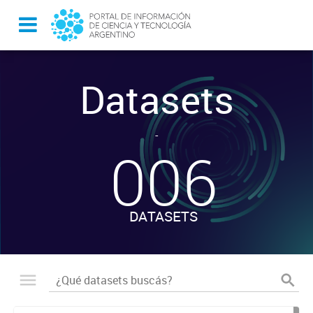
Datasets
-
006
DATASETS