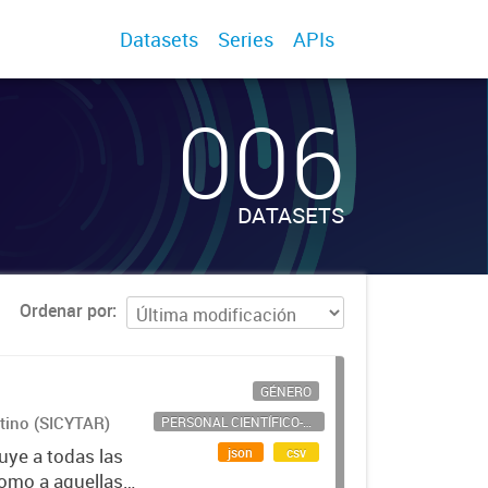
Datasets
Series
APIs
006
DATASETS
Ordenar por
GÉNERO
ntino (SICYTAR)
PERSONAL CIENTÍFICO-TECNOLÓGICO
json
csv
uye a todas las
como a aquellas