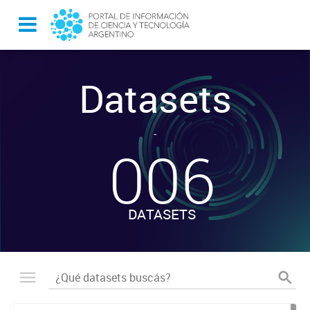
Datasets
-
006
DATASETS