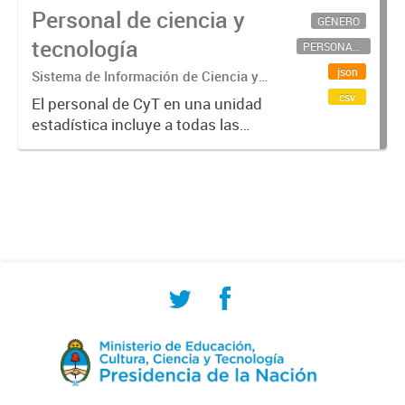
Personal de ciencia y
GÉNERO
tecnología
PERSONAL CIENTÍFICO-TECNOLÓGICO
json
Sistema de Información de Ciencia y
Tecnología Argentino (SICYTAR)
csv
El personal de CyT en una unidad
estadística incluye a todas las
personas involucradas
directamente en I+D así como a
aquellas que brindan servicios
directos para las actividades de I +
D (como...