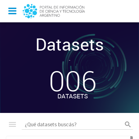
Datasets
-
006
DATASETS