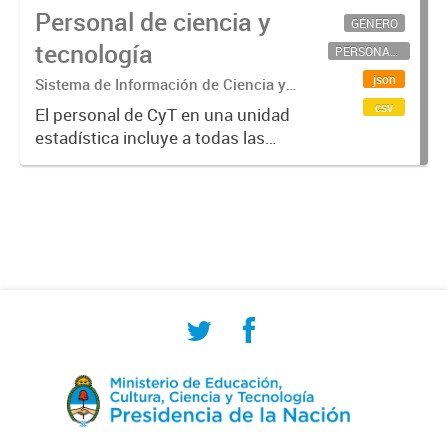
Personal de ciencia y
GÉNERO
tecnología
PERSONAL CIENTÍFICO-TECNOLÓGICO
json
Sistema de Información de Ciencia y
Tecnología Argentino (SICYTAR)
csv
El personal de CyT en una unidad
estadística incluye a todas las
personas involucradas
directamente en I+D así como a
aquellas que brindan servicios
directos para las actividades de I +
D (como...