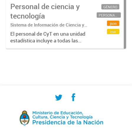
Personal de ciencia y
GÉNERO
tecnología
PERSONAL CIENTÍFICO-TECNOLÓGICO
json
Sistema de Información de Ciencia y
Tecnología Argentino (SICYTAR)
csv
El personal de CyT en una unidad
estadística incluye a todas las
personas involucradas
directamente en I+D así como a
aquellas que brindan servicios
directos para las actividades de I +
D (como...