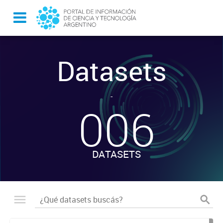
Datasets
-
006
DATASETS