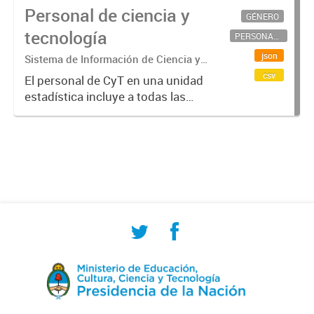
Personal de ciencia y
GÉNERO
tecnología
PERSONAL CIENTÍFICO-TECNOLÓGICO
json
Sistema de Información de Ciencia y
Tecnología Argentino (SICYTAR)
csv
El personal de CyT en una unidad
estadística incluye a todas las
personas involucradas
directamente en I+D así como a
aquellas que brindan servicios
directos para las actividades de I +
D (como...