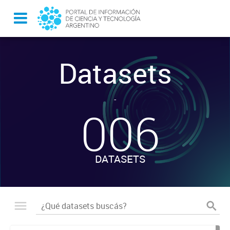
Datasets
-
006
DATASETS