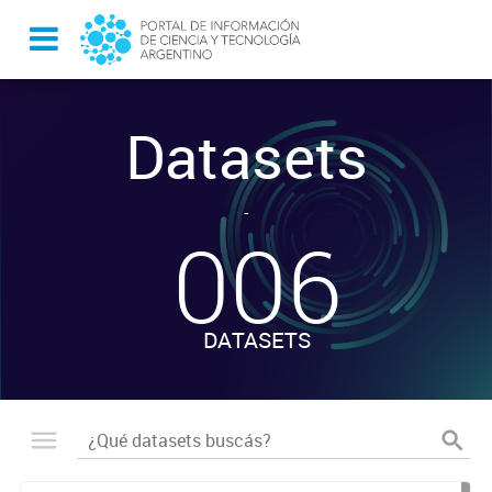
Datasets
-
006
DATASETS