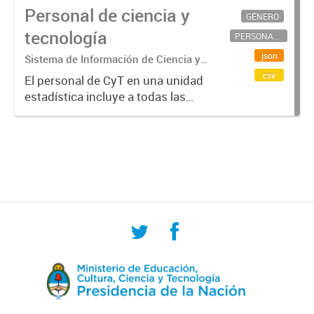
Personal de ciencia y
GÉNERO
tecnología
PERSONAL CIENTÍFICO-TECNOLÓGICO
json
Sistema de Información de Ciencia y
Tecnología Argentino (SICYTAR)
csv
El personal de CyT en una unidad
estadística incluye a todas las
personas involucradas
directamente en I+D así como a
aquellas que brindan servicios
directos para las actividades de I +
D (como...