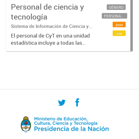
Personal de ciencia y
GÉNERO
tecnología
PERSONAL CIENTÍFICO-TECNOLÓGICO
json
Sistema de Información de Ciencia y
Tecnología Argentino (SICYTAR)
csv
El personal de CyT en una unidad
estadística incluye a todas las
personas involucradas
directamente en I+D así como a
aquellas que brindan servicios
directos para las actividades de I +
D (como...