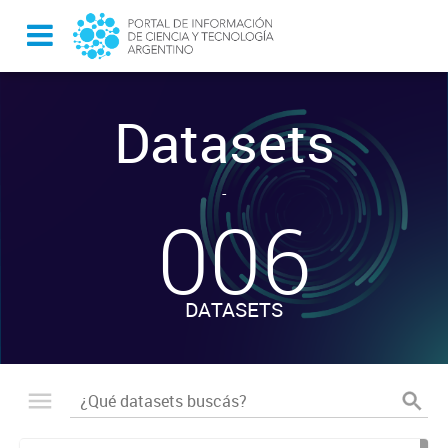
Datasets
-
006
DATASETS