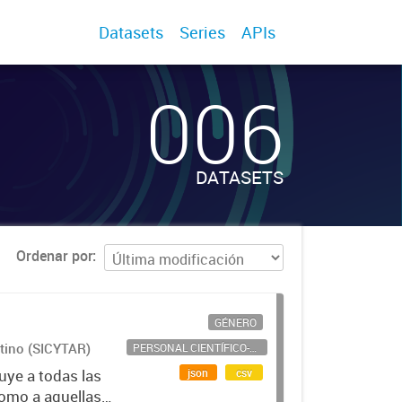
Datasets
Series
APIs
006
DATASETS
Ordenar por
GÉNERO
ntino (SICYTAR)
PERSONAL CIENTÍFICO-TECNOLÓGICO
json
csv
uye a todas las
como a aquellas