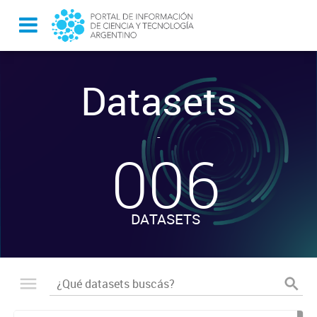
Datasets
-
006
DATASETS