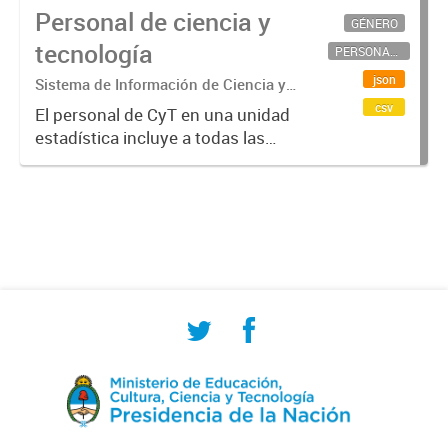
Personal de ciencia y
GÉNERO
tecnología
PERSONAL CIENTÍFICO-TECNOLÓGICO
json
Sistema de Información de Ciencia y
Tecnología Argentino (SICYTAR)
csv
El personal de CyT en una unidad
estadística incluye a todas las
personas involucradas
directamente en I+D así como a
aquellas que brindan servicios
directos para las actividades de I +
D (como...