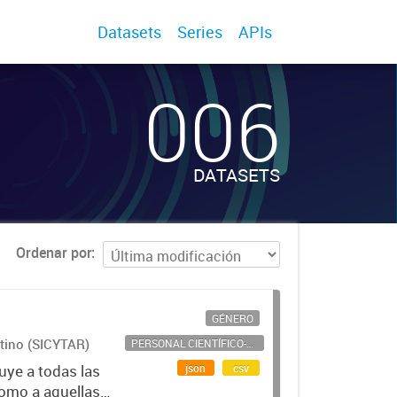
Datasets
Series
APIs
006
DATASETS
Ordenar por
GÉNERO
ntino (SICYTAR)
PERSONAL CIENTÍFICO-TECNOLÓGICO
json
csv
uye a todas las
como a aquellas