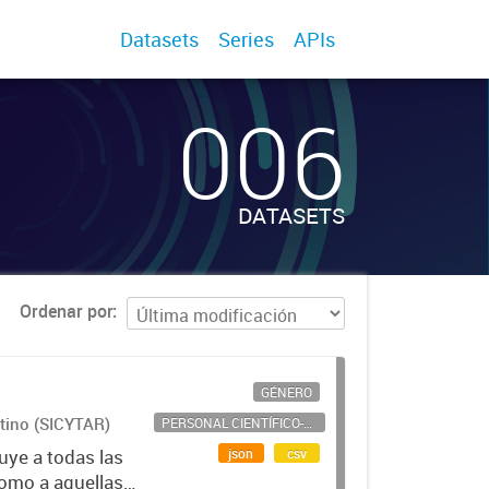
Datasets
Series
APIs
006
DATASETS
Ordenar por
GÉNERO
ntino (SICYTAR)
PERSONAL CIENTÍFICO-TECNOLÓGICO
json
csv
uye a todas las
como a aquellas