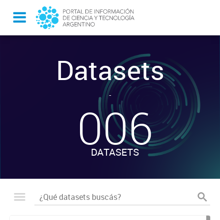
Datasets
-
006
DATASETS