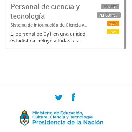
Personal de ciencia y
GÉNERO
tecnología
PERSONAL CIENTÍFICO-TECNOLÓGICO
json
Sistema de Información de Ciencia y
Tecnología Argentino (SICYTAR)
csv
El personal de CyT en una unidad
estadística incluye a todas las
personas involucradas
directamente en I+D así como a
aquellas que brindan servicios
directos para las actividades de I +
D (como...