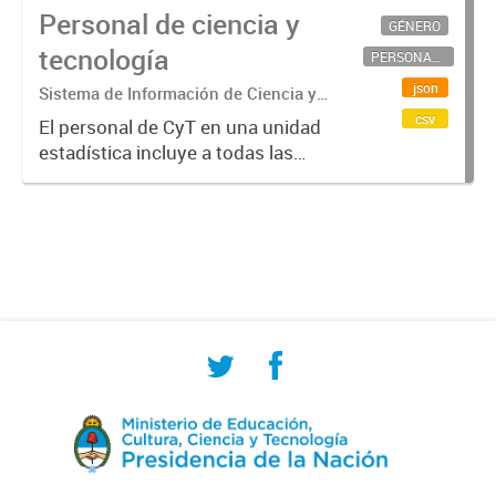
Personal de ciencia y
GÉNERO
tecnología
PERSONAL CIENTÍFICO-TECNOLÓGICO
json
Sistema de Información de Ciencia y
Tecnología Argentino (SICYTAR)
csv
El personal de CyT en una unidad
estadística incluye a todas las
personas involucradas
directamente en I+D así como a
aquellas que brindan servicios
directos para las actividades de I +
D (como...