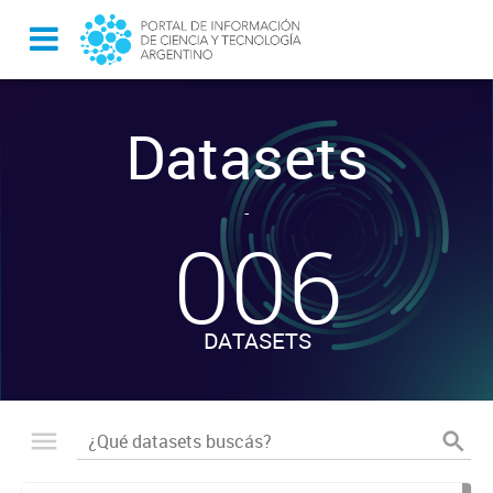
Datasets
-
006
DATASETS