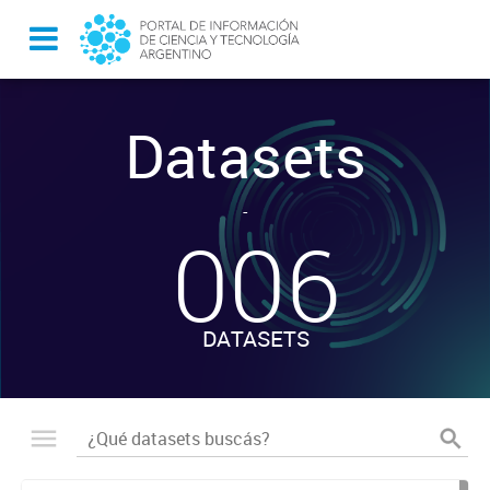
Datasets
-
006
DATASETS