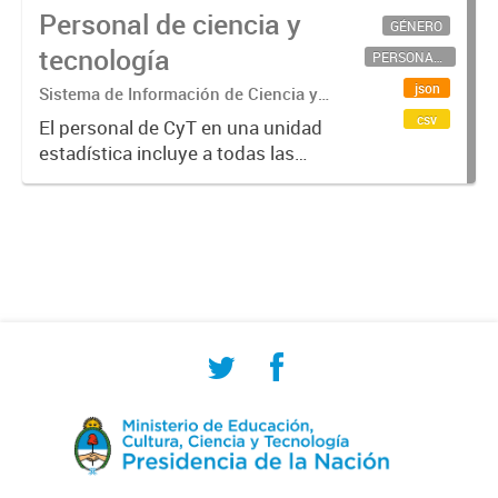
Personal de ciencia y
GÉNERO
tecnología
PERSONAL CIENTÍFICO-TECNOLÓGICO
json
Sistema de Información de Ciencia y
Tecnología Argentino (SICYTAR)
csv
El personal de CyT en una unidad
estadística incluye a todas las
personas involucradas
directamente en I+D así como a
aquellas que brindan servicios
directos para las actividades de I +
D (como...