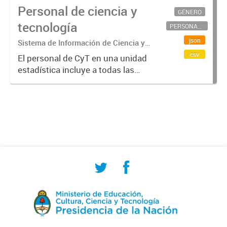
Personal de ciencia y
GÉNERO
tecnología
PERSONAL CIENTÍFICO-TECNOLÓGICO
json
Sistema de Información de Ciencia y
Tecnología Argentino (SICYTAR)
csv
El personal de CyT en una unidad
estadística incluye a todas las
personas involucradas
directamente en I+D así como a
aquellas que brindan servicios
directos para las actividades de I +
D (como...