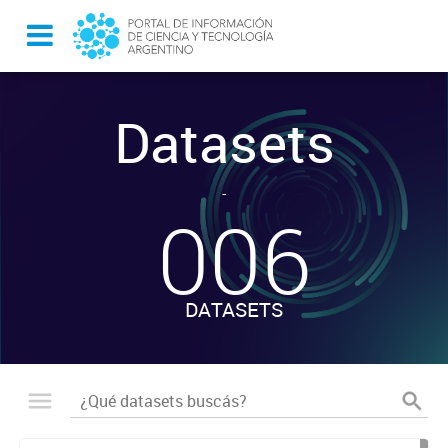
Datasets
-
006
DATASETS