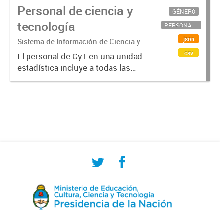
Personal de ciencia y
GÉNERO
tecnología
PERSONAL CIENTÍFICO-TECNOLÓGICO
json
Sistema de Información de Ciencia y
Tecnología Argentino (SICYTAR)
csv
El personal de CyT en una unidad
estadística incluye a todas las
personas involucradas
directamente en I+D así como a
aquellas que brindan servicios
directos para las actividades de I +
D (como...