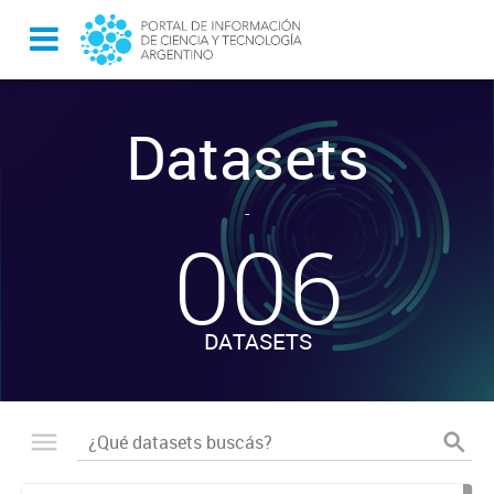
Datasets
-
006
DATASETS