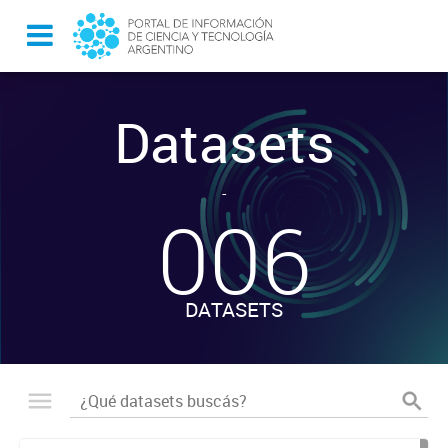
Datasets
-
006
DATASETS