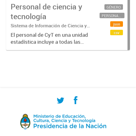
Personal de ciencia y
GÉNERO
tecnología
PERSONAL CIENTÍFICO-TECNOLÓGICO
json
Sistema de Información de Ciencia y
Tecnología Argentino (SICYTAR)
csv
El personal de CyT en una unidad
estadística incluye a todas las
personas involucradas
directamente en I+D así como a
aquellas que brindan servicios
directos para las actividades de I +
D (como...