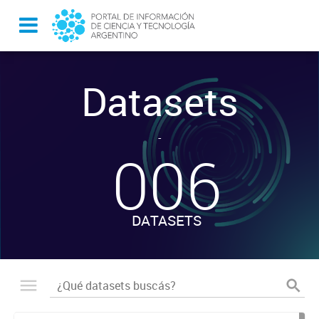
Datasets
-
006
DATASETS