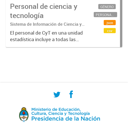
Personal de ciencia y
GÉNERO
tecnología
PERSONAL CIENTÍFICO-TECNOLÓGICO
json
Sistema de Información de Ciencia y
Tecnología Argentino (SICYTAR)
csv
El personal de CyT en una unidad
estadística incluye a todas las
personas involucradas
directamente en I+D así como a
aquellas que brindan servicios
directos para las actividades de I +
D (como...