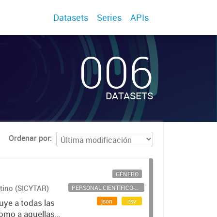
Datasets
Series
APIs
006
DATASETS
Ordenar por
GÉNERO
ntino (SICYTAR)
PERSONAL CIENTÍFICO-TECNOLÓGICO
json
csv
uye a todas las
como a aquellas