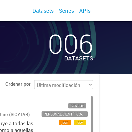
Datasets
Series
APIs
006
DATASETS
Ordenar por
GÉNERO
ntino (SICYTAR)
PERSONAL CIENTÍFICO-TECNOLÓGICO
json
csv
uye a todas las
como a aquellas