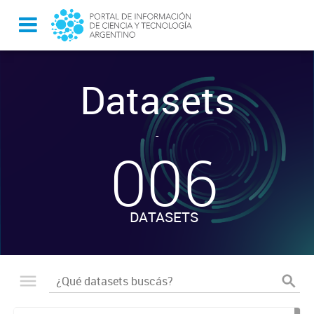
Datasets
-
006
DATASETS