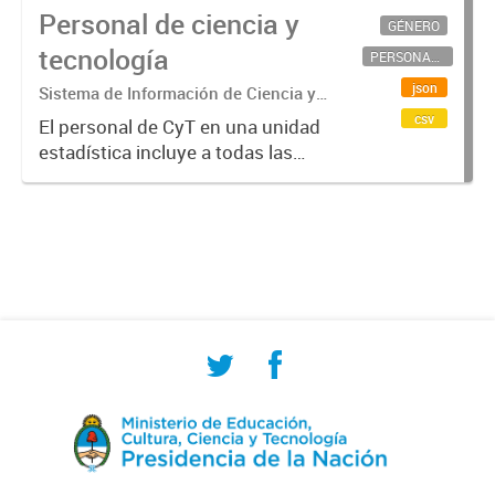
Personal de ciencia y
GÉNERO
tecnología
PERSONAL CIENTÍFICO-TECNOLÓGICO
json
Sistema de Información de Ciencia y
Tecnología Argentino (SICYTAR)
csv
El personal de CyT en una unidad
estadística incluye a todas las
personas involucradas
directamente en I+D así como a
aquellas que brindan servicios
directos para las actividades de I +
D (como...