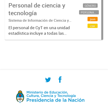
Personal de ciencia y
GÉNERO
tecnología
PERSONAL CIENTÍFICO-TECNOLÓGICO
json
Sistema de Información de Ciencia y
Tecnología Argentino (SICYTAR)
csv
El personal de CyT en una unidad
estadística incluye a todas las
personas involucradas
directamente en I+D así como a
aquellas que brindan servicios
directos para las actividades de I +
D (como...