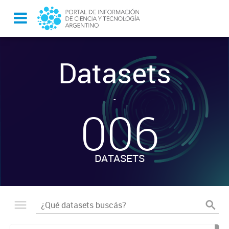
Datasets
-
006
DATASETS