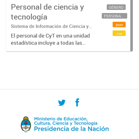
Personal de ciencia y
GÉNERO
tecnología
PERSONAL CIENTÍFICO-TECNOLÓGICO
json
Sistema de Información de Ciencia y
Tecnología Argentino (SICYTAR)
csv
El personal de CyT en una unidad
estadística incluye a todas las
personas involucradas
directamente en I+D así como a
aquellas que brindan servicios
directos para las actividades de I +
D (como...