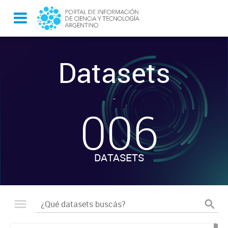
Datasets
-
006
DATASETS