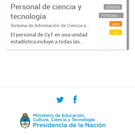
Personal de ciencia y
GÉNERO
tecnología
PERSONAL CIENTÍFICO-TECNOLÓGICO
json
Sistema de Información de Ciencia y
Tecnología Argentino (SICYTAR)
csv
El personal de CyT en una unidad
estadística incluye a todas las
personas involucradas
directamente en I+D así como a
aquellas que brindan servicios
directos para las actividades de I +
D (como...