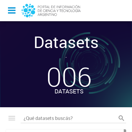
Datasets
-
006
DATASETS