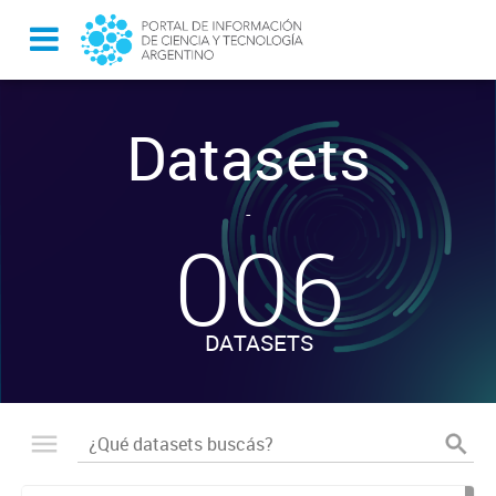
Datasets
-
006
DATASETS