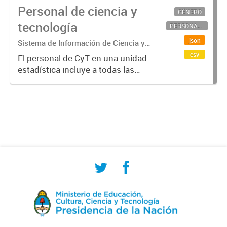
Personal de ciencia y
GÉNERO
tecnología
PERSONAL CIENTÍFICO-TECNOLÓGICO
json
Sistema de Información de Ciencia y
Tecnología Argentino (SICYTAR)
csv
El personal de CyT en una unidad
estadística incluye a todas las
personas involucradas
directamente en I+D así como a
aquellas que brindan servicios
directos para las actividades de I +
D (como...