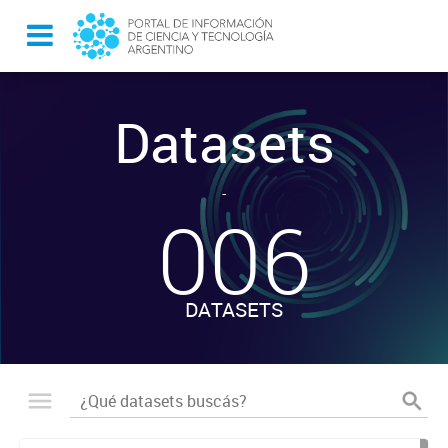
Datasets
-
006
DATASETS