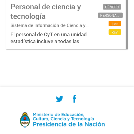
Personal de ciencia y
GÉNERO
tecnología
PERSONAL CIENTÍFICO-TECNOLÓGICO
json
Sistema de Información de Ciencia y
Tecnología Argentino (SICYTAR)
csv
El personal de CyT en una unidad
estadística incluye a todas las
personas involucradas
directamente en I+D así como a
aquellas que brindan servicios
directos para las actividades de I +
D (como...