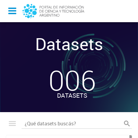
Datasets
-
006
DATASETS