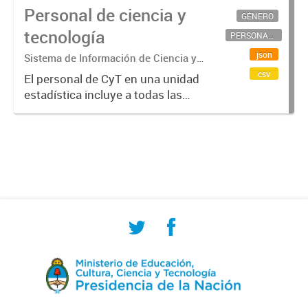
Personal de ciencia y
GÉNERO
tecnología
PERSONAL CIENTÍFICO-TECNOLÓGICO
json
Sistema de Información de Ciencia y
Tecnología Argentino (SICYTAR)
csv
El personal de CyT en una unidad
estadística incluye a todas las
personas involucradas
directamente en I+D así como a
aquellas que brindan servicios
directos para las actividades de I +
D (como...