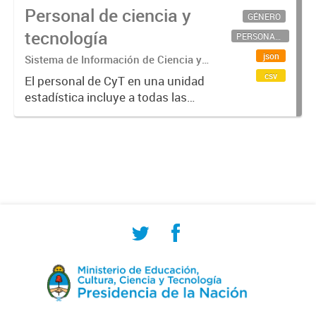
Personal de ciencia y
GÉNERO
tecnología
PERSONAL CIENTÍFICO-TECNOLÓGICO
json
Sistema de Información de Ciencia y
Tecnología Argentino (SICYTAR)
csv
El personal de CyT en una unidad
estadística incluye a todas las
personas involucradas
directamente en I+D así como a
aquellas que brindan servicios
directos para las actividades de I +
D (como...