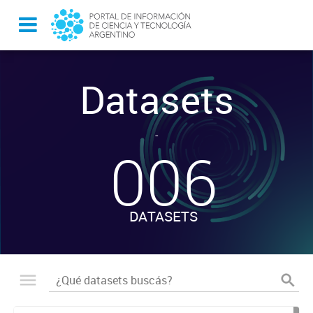
Datasets
-
006
DATASETS