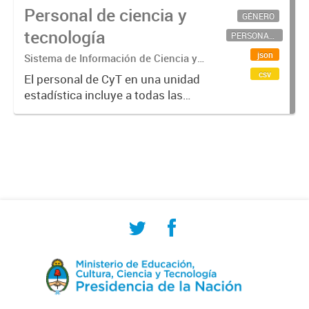
Personal de ciencia y
GÉNERO
tecnología
PERSONAL CIENTÍFICO-TECNOLÓGICO
json
Sistema de Información de Ciencia y
Tecnología Argentino (SICYTAR)
csv
El personal de CyT en una unidad
estadística incluye a todas las
personas involucradas
directamente en I+D así como a
aquellas que brindan servicios
directos para las actividades de I +
D (como...