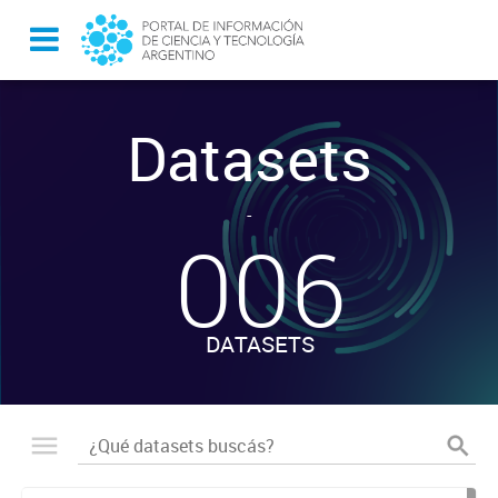
Datasets
-
006
DATASETS