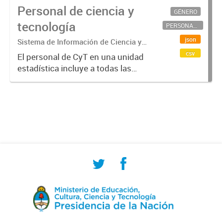
Personal de ciencia y
GÉNERO
tecnología
PERSONAL CIENTÍFICO-TECNOLÓGICO
json
Sistema de Información de Ciencia y
Tecnología Argentino (SICYTAR)
csv
El personal de CyT en una unidad
estadística incluye a todas las
personas involucradas
directamente en I+D así como a
aquellas que brindan servicios
directos para las actividades de I +
D (como...