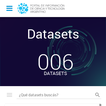
Datasets
-
006
DATASETS