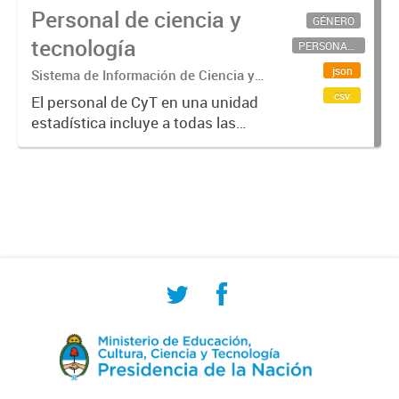
Personal de ciencia y
GÉNERO
tecnología
PERSONAL CIENTÍFICO-TECNOLÓGICO
json
Sistema de Información de Ciencia y
Tecnología Argentino (SICYTAR)
csv
El personal de CyT en una unidad
estadística incluye a todas las
personas involucradas
directamente en I+D así como a
aquellas que brindan servicios
directos para las actividades de I +
D (como...