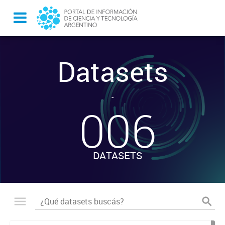
Datasets
-
006
DATASETS