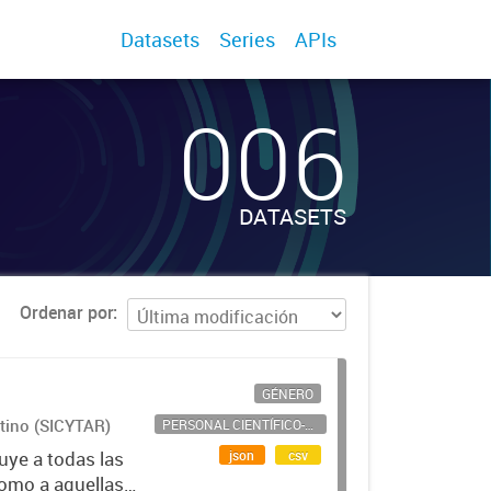
Datasets
Series
APIs
006
DATASETS
Ordenar por
GÉNERO
ntino (SICYTAR)
PERSONAL CIENTÍFICO-TECNOLÓGICO
json
csv
uye a todas las
como a aquellas