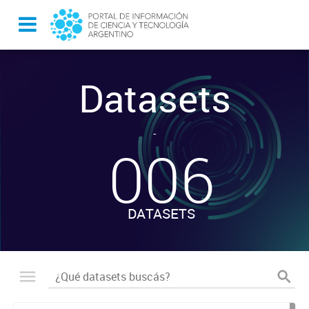
Datasets
-
006
DATASETS