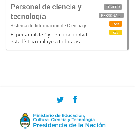
Personal de ciencia y
GÉNERO
tecnología
PERSONAL CIENTÍFICO-TECNOLÓGICO
json
Sistema de Información de Ciencia y
Tecnología Argentino (SICYTAR)
csv
El personal de CyT en una unidad
estadística incluye a todas las
personas involucradas
directamente en I+D así como a
aquellas que brindan servicios
directos para las actividades de I +
D (como...