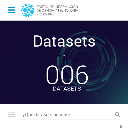
Datasets
-
006
DATASETS