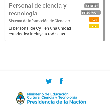
Personal de ciencia y
GÉNERO
tecnología
PERSONAL CIENTÍFICO-TECNOLÓGICO
json
Sistema de Información de Ciencia y
Tecnología Argentino (SICYTAR)
csv
El personal de CyT en una unidad
estadística incluye a todas las
personas involucradas
directamente en I+D así como a
aquellas que brindan servicios
directos para las actividades de I +
D (como...