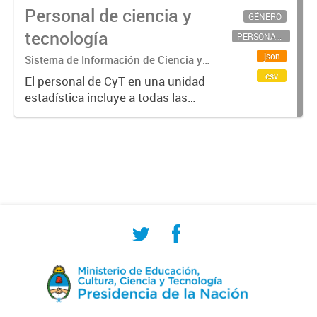
Personal de ciencia y
GÉNERO
tecnología
PERSONAL CIENTÍFICO-TECNOLÓGICO
json
Sistema de Información de Ciencia y
Tecnología Argentino (SICYTAR)
csv
El personal de CyT en una unidad
estadística incluye a todas las
personas involucradas
directamente en I+D así como a
aquellas que brindan servicios
directos para las actividades de I +
D (como...