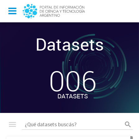
Datasets
-
006
DATASETS